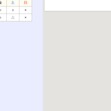
金
土
日
○
○
×
○
△
×