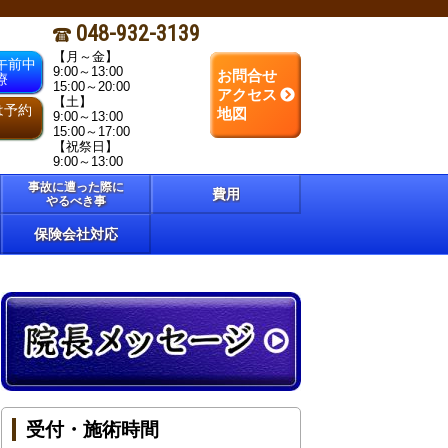
048-932-3139
【月～金】
午前中
9:00～13:00
お問合せ
療
15:00～20:00
アクセス
【土】
は予約
地図
9:00～13:00
15:00～17:00
【祝祭日】
9:00～13:00
事故に遭った際に
費用
やるべき事
保険会社対応
受付・施術時間