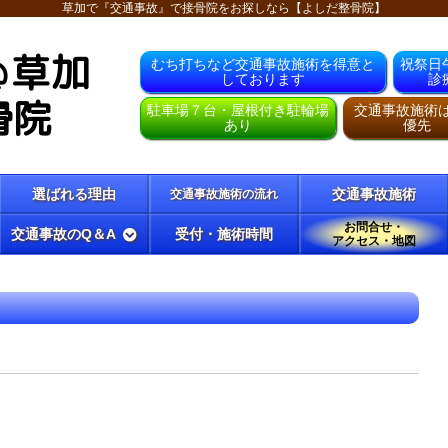
草加で『交通事故』で接骨院をお探しなら【よしだ整骨院】
＠草加
むち打ちなど交通事故施術を得意と
祝祭日
しております
診
骨院
駐車場７台・屋根付き駐輪場
交通事故施術
あり
優先
選ばれる理由
交通事故施術
交通事故施術の流れ
お問合せ・
交通事故のQ＆A
受付・施術時間
アクセス・地図