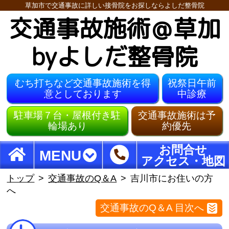
草加市で交通事故に詳しい接骨院をお探しならよしだ整骨院
交通事故施術＠草加
byよしだ整骨院
むち打ちなど交通事故施術を得
祝祭日午前
意としております
中診療
駐車場７台・屋根付き駐
交通事故施術は予
輪場あり
約優先
お問合せ
MENU
アクセス・地図
トップ
交通事故のQ＆A
吉川市にお住いの方
へ
交通事故のQ＆A 目次へ