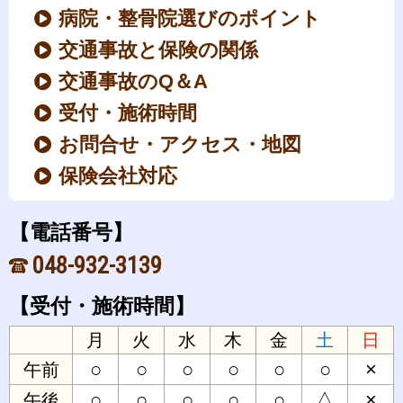
病院・整骨院選びのポイント
交通事故と保険の関係
交通事故のQ＆A
受付・施術時間
お問合せ・アクセス・地図
保険会社対応
【電話番号】
048-932-3139
【受付・施術時間】
月
火
水
木
金
土
日
○
○
○
○
○
○
×
午前
○
○
○
○
○
△
×
午後